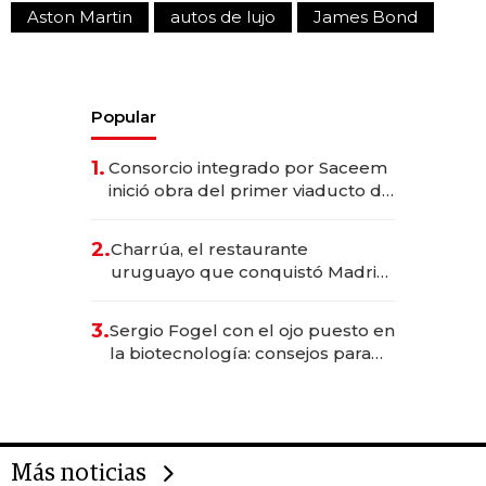
Aston Martin
autos de lujo
James Bond
Popular
1.
Consorcio integrado por Saceem
inició obra del primer viaducto de
los Accesos Este a Montevideo;
inversión total asciende a US$ 54
2.
Charrúa, el restaurante
millones
uruguayo que conquistó Madrid:
sirve 300 cubiertos diarios, agota
reservas con un mes de
3.
Sergio Fogel con el ojo puesto en
anticipación y prepara apertura
la biotecnología: consejos para
emprendedores, oportunidades
de inversión y el rol de la IA
Más noticias