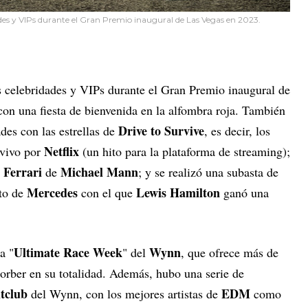
des y VIPs durante el Gran Premio inaugural de Las Vegas en 2023.
s celebridades y VIPs durante el Gran Premio inaugural de
n una fiesta de bienvenida en la alfombra roja. También
Drive to Survive
des con las estrellas de
, es decir, los
Netflix
 vivo por
(un hito para la plataforma de streaming);
Ferrari
Michael Mann
a
de
; y se realizó una subasta de
Mercedes
Lewis Hamilton
uto de
con el que
ganó una
Ultimate Race Week
Wynn
a "
" del
, que ofrece más de
sorber en su totalidad. Además, hubo una serie de
tclub
EDM
del Wynn, con los mejores artistas de
como