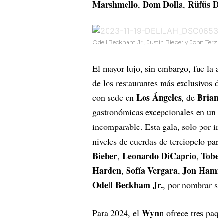
Marshmello
Dom Dolla
Rüfüs D
,
,
Odell Beckham Jr., Justin Bieber y John Terz
El mayor lujo, sin embargo, fue la 
de los restaurantes más exclusivos
Los Ángeles
Brian
con sede en
, de
gastronómicas excepcionales en un 
incomparable. Esta gala, solo por in
niveles de cuerdas de terciopelo pa
Bieber
Leonardo DiCaprio
Tob
,
,
Harden
Sofía Vergara
Jon Ha
,
,
Odell Beckham Jr.
, por nombrar s
Wynn
Para 2024, el
ofrece tres pa