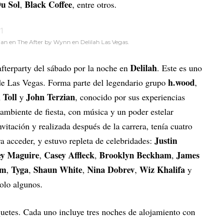
u Sol
Black Coffee
,
, entre otros.
ian en The After by Wynn en Delilah Las Vegas.
Delilah
afterparty del sábado por la noche en
. Este es uno
h.wood
 de Las Vegas. Forma parte del legendario grupo
,
 Toll
John Terzian
y
, conocido por sus experiencias
ambiente de fiesta, con música y un poder estelar
vitación y realizada después de la carrera, tenía cuatro
Justin
ra acceder, y estuvo repleta de celebridades:
ey Maguire
Casey Affleck
Brooklyn Beckham
James
,
,
,
mm
Tyga
Shaun White
Nina Dobrev
Wiz Khalifa
,
,
,
,
y
olo algunos.
quetes. Cada uno incluye tres noches de alojamiento con