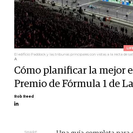
LIF
El edificio Paddock y las tribunas principales con vistas a la recta de sal
A
Cómo planificar la mejor e
Premio de Fórmula 1 de L
Rob Reed
SHARE