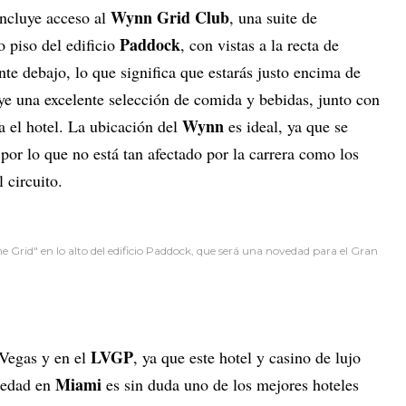
Wynn Grid Club
incluye acceso al
, una suite de
Paddock
o piso del edificio
, con vistas a la recta de
nte debajo, lo que significa que estarás justo encima de
uye una excelente selección de comida y bebidas, junto con
Wynn
a el hotel. La ubicación del
es ideal, ya que se
, por lo que no está tan afectado por la carrera como los
 circuito.
the Grid" en lo alto del edificio Paddock, que será una novedad para el Gran
LVGP
Vegas y en el
, ya que este hotel y casino de lujo
Miami
piedad en
es sin duda uno de los mejores hoteles