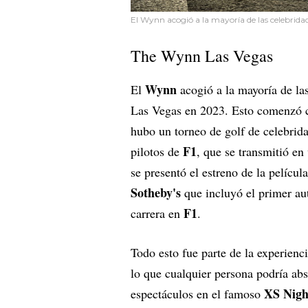
El Wynn acogió a la mayoría de las celebrida
The Wynn Las Vegas
Wynn
El
acogió a la mayoría de la
Las Vegas en 2023. Esto comenzó co
hubo un torneo de golf de celebrida
F1
pilotos de
, que se transmitió en
se presentó el estreno de la películ
Sotheby's
que incluyó el primer a
F1
carrera en
.
Todo esto fue parte de la experienci
lo que cualquier persona podría ab
XS Nigh
espectáculos en el famoso