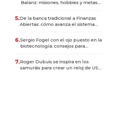
Balanz: misiones, hobbies y metas
para este año
5.
De la banca tradicional a Finanzas
Abiertas: cómo avanza el sistema
financiero uruguayo
6.
Sergio Fogel con el ojo puesto en la
biotecnología: consejos para
emprendedores, oportunidades de
inversión y el rol de la IA
7.
Roger Dubuis se inspira en los
samuráis para crear un reloj de US$
384.000