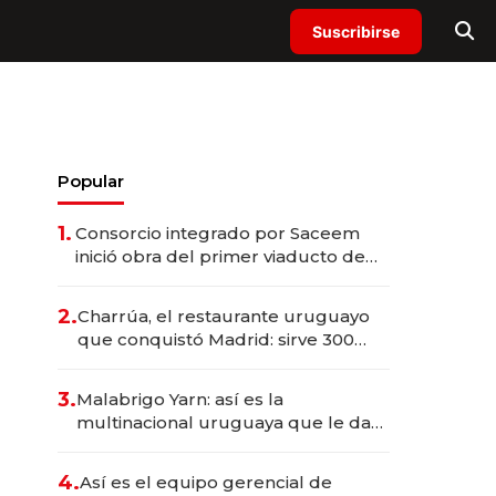
Suscribirse
Popular
1.
Consorcio integrado por Saceem
inició obra del primer viaducto de
los Accesos Este a Montevideo;
inversión total asciende a US$ 54
2.
Charrúa, el restaurante uruguayo
millones
que conquistó Madrid: sirve 300
cubiertos diarios, agota reservas
con un mes de anticipación y
3.
Malabrigo Yarn: así es la
prepara apertura
multinacional uruguaya que le da
de tejer al mundo
4.
Así es el equipo gerencial de