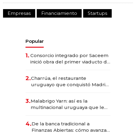
Empresas
Financiamiento
Startups
Popular
1.
Consorcio integrado por Saceem
inició obra del primer viaducto de
los Accesos Este a Montevideo;
inversión total asciende a US$ 54
2.
Charrúa, el restaurante
millones
uruguayo que conquistó Madrid:
sirve 300 cubiertos diarios, agota
reservas con un mes de
3.
Malabrigo Yarn: así es la
anticipación y prepara apertura
multinacional uruguaya que le
da de tejer al mundo
4.
De la banca tradicional a
Finanzas Abiertas: cómo avanza