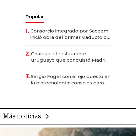
Popular
1.
Consorcio integrado por Saceem
inició obra del primer viaducto de
los Accesos Este a Montevideo;
inversión total asciende a US$ 54
2.
Charrúa, el restaurante
millones
uruguayo que conquistó Madrid:
sirve 300 cubiertos diarios, agota
reservas con un mes de
3.
Sergio Fogel con el ojo puesto en
anticipación y prepara apertura
la biotecnología: consejos para
emprendedores, oportunidades
de inversión y el rol de la IA
Más noticias