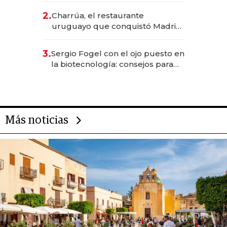
inversión total asciende a US$ 54
2.
Charrúa, el restaurante
millones
uruguayo que conquistó Madrid:
sirve 300 cubiertos diarios, agota
reservas con un mes de
3.
Sergio Fogel con el ojo puesto en
anticipación y prepara apertura
la biotecnología: consejos para
emprendedores, oportunidades
de inversión y el rol de la IA
Más noticias