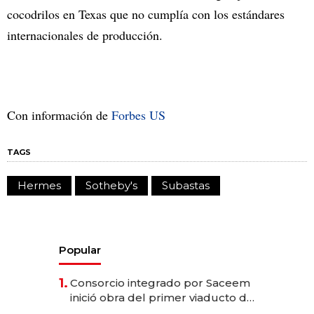
cocodrilos en Texas que no cumplía con los estándares
internacionales de producción.
Con información de
Forbes US
TAGS
Hermes
Sotheby's
Subastas
Popular
1.
Consorcio integrado por Saceem
inició obra del primer viaducto de
los Accesos Este a Montevideo;