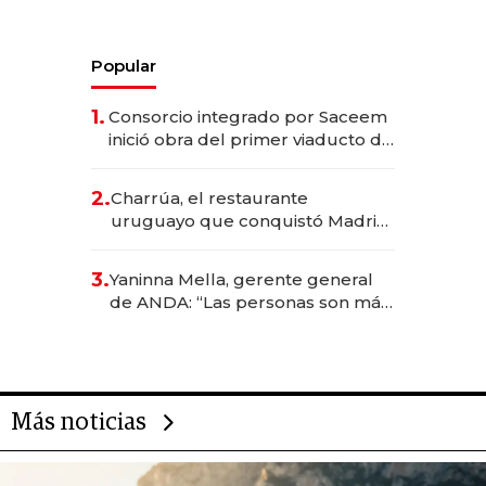
Popular
1.
Consorcio integrado por Saceem
inició obra del primer viaducto de
los Accesos Este a Montevideo;
inversión total asciende a US$ 54
2.
Charrúa, el restaurante
millones
uruguayo que conquistó Madrid:
sirve 300 cubiertos diarios, agota
reservas con un mes de
3.
Yaninna Mella, gerente general
anticipación y prepara apertura
de ANDA: “Las personas son más
importantes que los problemas”
Más noticias