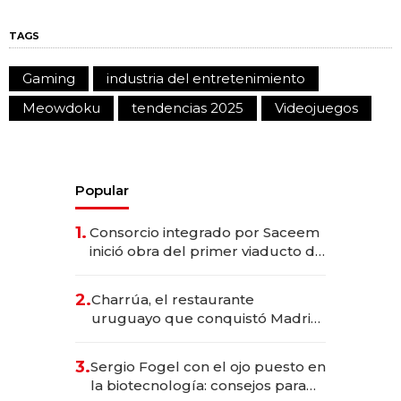
TAGS
Gaming
industria del entretenimiento
Meowdoku
tendencias 2025
Videojuegos
Popular
1.
Consorcio integrado por Saceem
inició obra del primer viaducto de
los Accesos Este a Montevideo;
inversión total asciende a US$ 54
2.
Charrúa, el restaurante
millones
uruguayo que conquistó Madrid:
sirve 300 cubiertos diarios, agota
reservas con un mes de
3.
Sergio Fogel con el ojo puesto en
anticipación y prepara apertura
la biotecnología: consejos para