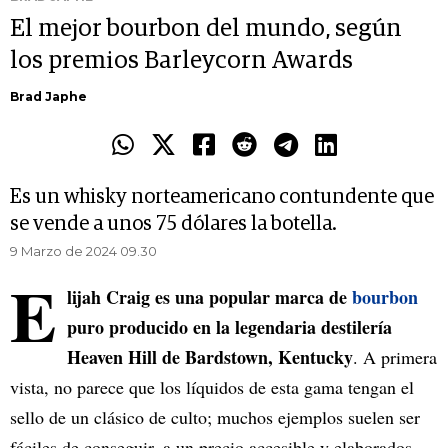
El mejor bourbon del mundo, según
los premios Barleycorn Awards
Brad Japhe
Es un whisky norteamericano contundente que
se vende a unos 75 dólares la botella.
9 Marzo de 2024 09.30
E
lijah Craig es una popular marca de
bourbon
puro producido en la legendaria destilería
Heaven Hill de Bardstown, Kentucky
. A primera
vista, no parece que los líquidos de esta gama tengan el
sello de un clásico de culto; muchos ejemplos suelen ser
fáciles de conseguir, a un precio accesible y elaborados