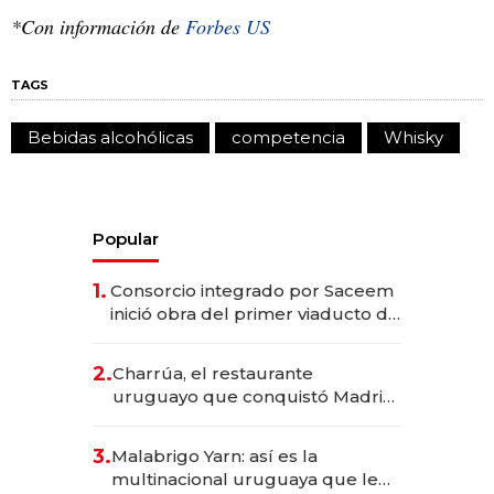
*Con información de
Forbes US
TAGS
Bebidas alcohólicas
competencia
Whisky
Popular
1.
Consorcio integrado por Saceem
inició obra del primer viaducto de
los Accesos Este a Montevideo;
inversión total asciende a US$ 54
2.
Charrúa, el restaurante
millones
uruguayo que conquistó Madrid:
sirve 300 cubiertos diarios, agota
reservas con un mes de
3.
Malabrigo Yarn: así es la
anticipación y prepara apertura
multinacional uruguaya que le