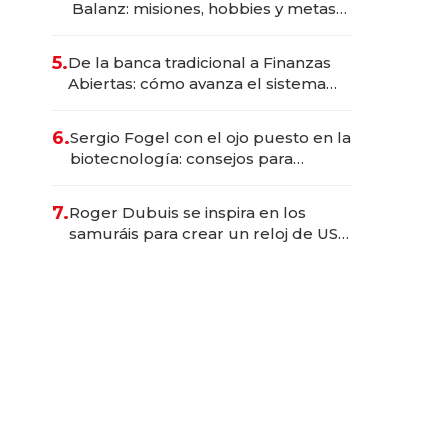
Balanz: misiones, hobbies y metas
para este año
5.
De la banca tradicional a Finanzas
Abiertas: cómo avanza el sistema
financiero uruguayo
6.
Sergio Fogel con el ojo puesto en la
biotecnología: consejos para
emprendedores, oportunidades de
inversión y el rol de la IA
7.
Roger Dubuis se inspira en los
samuráis para crear un reloj de US$
384.000