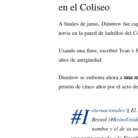
en el Coliseo
A finales de junio, Dimitrov fue ca
novia en la pared de ladrillos del 
Usando una llave, escribió 'Ivan + 
años de antigüedad.
una mu
Dimitrov se enfrenta ahora a
prisión de cinco años por el acto d
#I
nternacionales
|| El
Bristol (
#ReinoUnid
nombre y el de su no
una carta enviada a la Fiscal