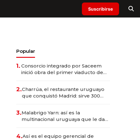
Suscribirse
Popular
1.
Consorcio integrado por Saceem
inició obra del primer viaducto de
los Accesos Este a Montevideo;
inversión total asciende a US$ 54
2.
Charrúa, el restaurante uruguayo
millones
que conquistó Madrid: sirve 300
cubiertos diarios, agota reservas
con un mes de anticipación y
3.
Malabrigo Yarn: así es la
prepara apertura
multinacional uruguaya que le da
de tejer al mundo
4.
Así es el equipo gerencial de