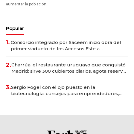
aumentar la población.
Popular
1.
Consorcio integrado por Saceem inició obra del
primer viaducto de los Accesos Este a
Montevideo; inversión total asciende a US$ 54
millones
2.
Charrúa, el restaurante uruguayo que conquistó
Madrid: sirve 300 cubiertos diarios, agota reservas
con un mes de anticipación y prepara apertura
3.
Sergio Fogel con el ojo puesto en la
biotecnología: consejos para emprendedores,
oportunidades de inversión y el rol de la IA