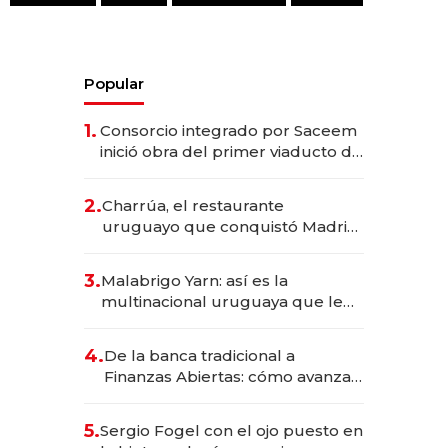
Popular
1.
Consorcio integrado por Saceem
inició obra del primer viaducto de
los Accesos Este a Montevideo;
inversión total asciende a US$ 54
2.
Charrúa, el restaurante
millones
uruguayo que conquistó Madrid:
sirve 300 cubiertos diarios, agota
reservas con un mes de
3.
Malabrigo Yarn: así es la
anticipación y prepara apertura
multinacional uruguaya que le
da de tejer al mundo
4.
De la banca tradicional a
Finanzas Abiertas: cómo avanza
el sistema financiero uruguayo
5.
Sergio Fogel con el ojo puesto en