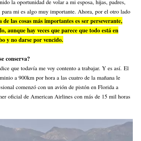
nido la oportunidad de volar a mi esposa, hijas, padres,
al para mi es algo muy importante. Ahora, por el otro lado
 de las cosas más importantes es ser perseverante,
lo, aunque hay veces que parece que todo está en
o y no darse por vencido.
 se conserva?
ce que todavía me voy contento a trabajar. Y es así. El
minio a 900km por hora a las cuatro de la mañana le
fesional comenzó con un avión de pistón en Florida a
imer oficial de American Airlines con más de 15 mil horas