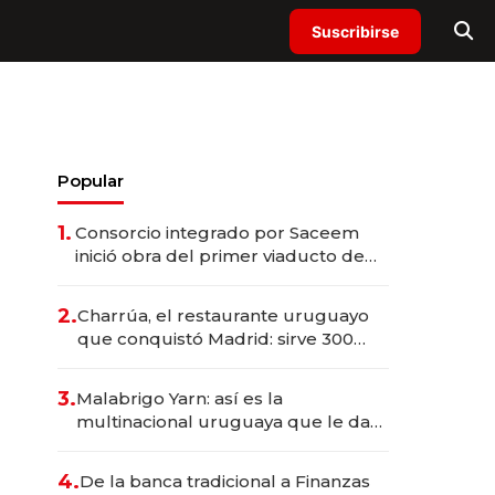
Suscribirse
Popular
1.
Consorcio integrado por Saceem
inició obra del primer viaducto de
los Accesos Este a Montevideo;
inversión total asciende a US$ 54
2.
Charrúa, el restaurante uruguayo
millones
que conquistó Madrid: sirve 300
cubiertos diarios, agota reservas
con un mes de anticipación y
3.
Malabrigo Yarn: así es la
prepara apertura
multinacional uruguaya que le da
de tejer al mundo
4.
De la banca tradicional a Finanzas