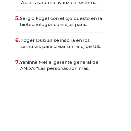
Abiertas: cómo avanza el sistema
financiero uruguayo
5.
Sergio Fogel con el ojo puesto en la
biotecnología: consejos para
emprendedores, oportunidades de
inversión y el rol de la IA
6.
Roger Dubuis se inspira en los
samuráis para crear un reloj de US$
384.000
7.
Yaninna Mella, gerente general de
ANDA: “Las personas son más
importantes que los problemas”