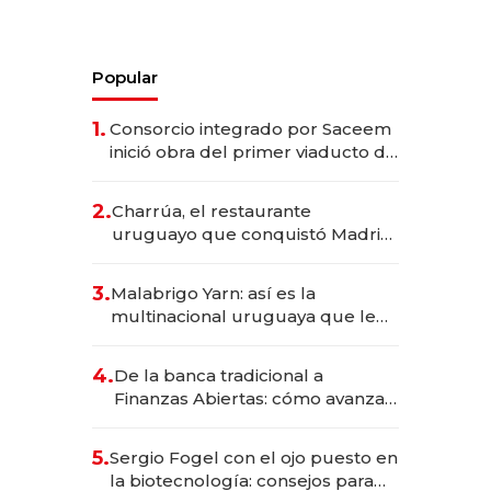
Popular
1.
Consorcio integrado por Saceem
inició obra del primer viaducto de
los Accesos Este a Montevideo;
inversión total asciende a US$ 54
2.
Charrúa, el restaurante
millones
uruguayo que conquistó Madrid:
sirve 300 cubiertos diarios, agota
reservas con un mes de
3.
Malabrigo Yarn: así es la
anticipación y prepara apertura
multinacional uruguaya que le
da de tejer al mundo
4.
De la banca tradicional a
Finanzas Abiertas: cómo avanza
el sistema financiero uruguayo
5.
Sergio Fogel con el ojo puesto en
la biotecnología: consejos para