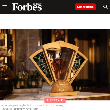
Suscribirse
LIFESTYLE
gleneagles-x-glenfiddich-credit-john-hersey
JOHN HERSEY STUDIO