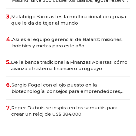
Madrid: sirve 300 cubiertos diarios, agota reservas
con un mes de anticipación y prepara apertura
3.
Malabrigo Yarn: así es la multinacional uruguaya
que le da de tejer al mundo
4.
Así es el equipo gerencial de Balanz: misiones,
hobbies y metas para este año
5.
De la banca tradicional a Finanzas Abiertas: cómo
avanza el sistema financiero uruguayo
6.
Sergio Fogel con el ojo puesto en la
biotecnología: consejos para emprendedores,
oportunidades de inversión y el rol de la IA
7.
Roger Dubuis se inspira en los samuráis para
crear un reloj de US$ 384.000