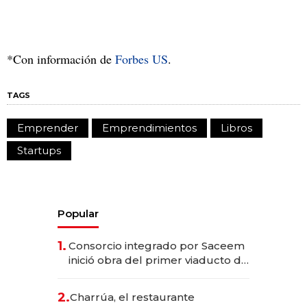
*Con información de
Forbes US
.
TAGS
Emprender
Emprendimientos
Libros
Startups
Popular
1.
Consorcio integrado por Saceem
inició obra del primer viaducto de
los Accesos Este a Montevideo;
inversión total asciende a US$ 54
2.
Charrúa, el restaurante
millones