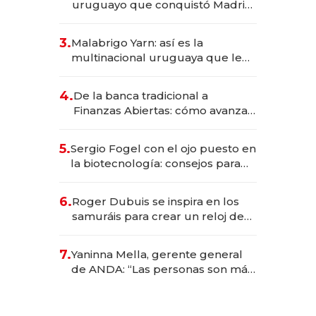
uruguayo que conquistó Madrid:
sirve 300 cubiertos diarios, agota
reservas con un mes de
3.
Malabrigo Yarn: así es la
anticipación y prepara apertura
multinacional uruguaya que le
da de tejer al mundo
4.
De la banca tradicional a
Finanzas Abiertas: cómo avanza
el sistema financiero uruguayo
5.
Sergio Fogel con el ojo puesto en
la biotecnología: consejos para
emprendedores, oportunidades
de inversión y el rol de la IA
6.
Roger Dubuis se inspira en los
samuráis para crear un reloj de
US$ 384.000
7.
Yaninna Mella, gerente general
de ANDA: “Las personas son más
importantes que los problemas”