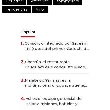
Ecuador
Premium
sommeliers
Tendencias
Vino
Popular
1.
Consorcio integrado por Saceem
inició obra del primer viaducto de
los Accesos Este a Montevideo;
inversión total asciende a US$ 54
2.
Charrúa, el restaurante
millones
uruguayo que conquistó Madrid:
sirve 300 cubiertos diarios, agota
reservas con un mes de
3.
Malabrigo Yarn: así es la
anticipación y prepara apertura
multinacional uruguaya que le
da de tejer al mundo
4.
Así es el equipo gerencial de
Balanz: misiones, hobbies y
metas para este año