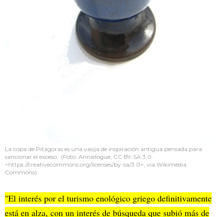
La copa de Pitágoras es una vasija de inspiración antigua pensada para
sancionar el exceso. (Foto: Annielogue, CC BY-SA 3.0
<https://creativecommons.org/licenses/by-sa/3.0>, via Wikimedia
Commons).
"El interés por el turismo enológico griego definitivamente
está en alza, con un interés de búsqueda que subió más de