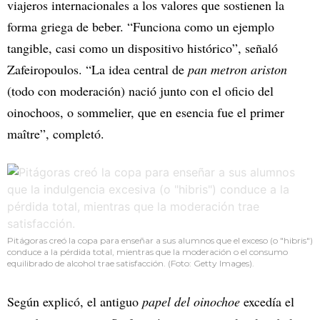
viajeros internacionales a los valores que sostienen la
forma griega de beber. “Funciona como un ejemplo
tangible, casi como un dispositivo histórico”, señaló
Zafeiropoulos. “La idea central de
pan metron ariston
(todo con moderación) nació junto con el oficio del
oinochoos, o sommelier, que en esencia fue el primer
maître”, completó.
Pitágoras creó la copa para enseñar a sus alumnos que el exceso (o "hibris")
conduce a la pérdida total, mientras que la moderación o el consumo
equilibrado de alcohol trae satisfacción. (Foto: Getty Images).
Según explicó, el antiguo
papel del oinochoe
excedía el