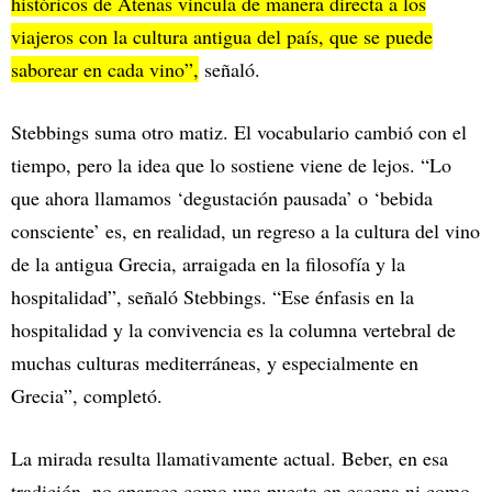
históricos de Atenas vincula de manera directa a los
viajeros con la cultura antigua del país, que se puede
saborear en cada vino”,
señaló.
Stebbings suma otro matiz. El vocabulario cambió con el
tiempo, pero la idea que lo sostiene viene de lejos. “Lo
que ahora llamamos ‘degustación pausada’ o ‘bebida
consciente’ es, en realidad, un regreso a la cultura del vino
de la antigua Grecia, arraigada en la filosofía y la
hospitalidad”, señaló Stebbings. “Ese énfasis en la
hospitalidad y la convivencia es la columna vertebral de
muchas culturas mediterráneas, y especialmente en
Grecia”, completó.
La mirada resulta llamativamente actual. Beber, en esa
tradición, no aparece como una puesta en escena ni como