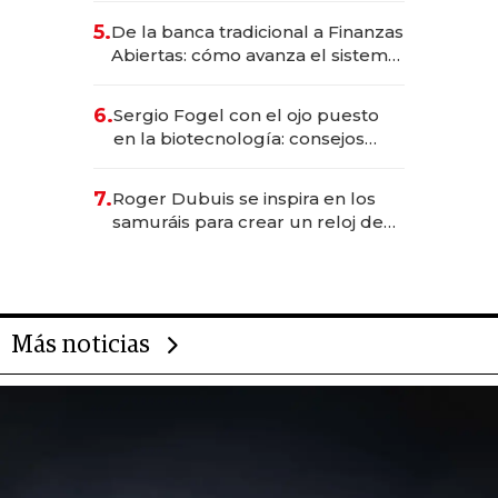
5.
De la banca tradicional a Finanzas
Abiertas: cómo avanza el sistema
financiero uruguayo
6.
Sergio Fogel con el ojo puesto
en la biotecnología: consejos
para emprendedores,
oportunidades de inversión y el
7.
Roger Dubuis se inspira en los
rol de la IA
samuráis para crear un reloj de
US$ 384.000
Más noticias