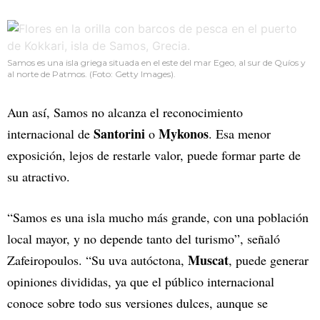
Samos es una isla griega situada en el este del mar Egeo, al sur de Quíos y
al norte de Patmos. (Foto: Getty Images).
Aun así, Samos no alcanza el reconocimiento
Santorini
Mykonos
internacional de
o
. Esa menor
exposición, lejos de restarle valor, puede formar parte de
su atractivo.
“Samos es una isla mucho más grande, con una población
local mayor, y no depende tanto del turismo”, señaló
Muscat
Zafeiropoulos. “Su uva autóctona,
, puede generar
opiniones divididas, ya que el público internacional
conoce sobre todo sus versiones dulces, aunque se