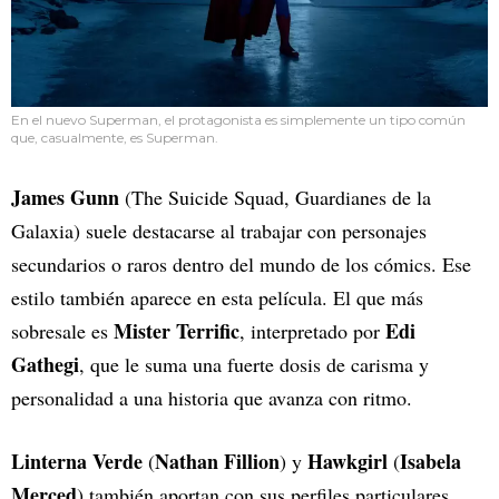
En el nuevo Superman, el protagonista es simplemente un tipo común
que, casualmente, es Superman.
James Gunn
(The Suicide Squad, Guardianes de la
Galaxia) suele destacarse al trabajar con personajes
secundarios o raros dentro del mundo de los cómics. Ese
estilo también aparece en esta película. El que más
Mister Terrific
Edi
sobresale es
, interpretado por
Gathegi
, que le suma una fuerte dosis de carisma y
personalidad a una historia que avanza con ritmo.
Linterna Verde
Nathan Fillion
Hawkgirl
Isabela
(
) y
(
Merced
) también aportan con sus perfiles particulares,