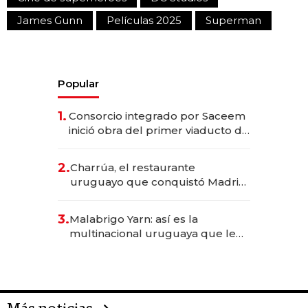
James Gunn
Películas 2025
Superman
Popular
1.
Consorcio integrado por Saceem
inició obra del primer viaducto de
los Accesos Este a Montevideo;
inversión total asciende a US$ 54
2.
Charrúa, el restaurante
millones
uruguayo que conquistó Madrid:
sirve 300 cubiertos diarios, agota
reservas con un mes de
3.
Malabrigo Yarn: así es la
anticipación y prepara apertura
multinacional uruguaya que le
da de tejer al mundo