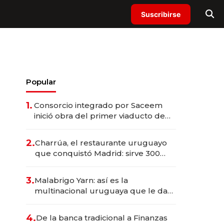
Suscribirse
Popular
1.
Consorcio integrado por Saceem
inició obra del primer viaducto de
los Accesos Este a Montevideo;
inversión total asciende a US$ 54
2.
Charrúa, el restaurante uruguayo
millones
que conquistó Madrid: sirve 300
cubiertos diarios, agota reservas
con un mes de anticipación y
3.
Malabrigo Yarn: así es la
prepara apertura
multinacional uruguaya que le da
de tejer al mundo
4.
De la banca tradicional a Finanzas