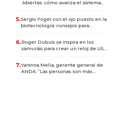
Abiertas: cómo avanza el sistema
financiero uruguayo
5.
Sergio Fogel con el ojo puesto en la
biotecnología: consejos para
emprendedores, oportunidades de
inversión y el rol de la IA
6.
Roger Dubuis se inspira en los
samuráis para crear un reloj de US$
384.000
7.
Yaninna Mella, gerente general de
ANDA: “Las personas son más
importantes que los problemas”