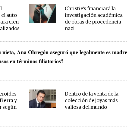
l
Christie's financiará la
 el auto
investigación académica
para cien
de obras de procedencia
ializados
nazi
su nieta, Ana Obregón aseguró que legalmente es madre
sos en términos filiatorios?
eroides
Dentro de la venta de la
Tierra y
colección de joyas más
ir según
valiosa del mundo