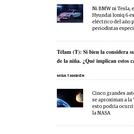
Ni BMW ni Tesla, e
Hyundai Ioniq 6 es
eléctrico del año 
periodistas espec
Télam (T): Si bien la considera 
de la niña. ¿Qué implican estos ca
MIRA TAMBIÉN
Cinco grandes ast
se aproximan a la 
esto podría ocurr
la NASA