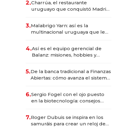
2.
Charrúa, el restaurante
millones
uruguayo que conquistó Madrid:
sirve 300 cubiertos diarios, agota
reservas con un mes de
3.
Malabrigo Yarn: así es la
anticipación y prepara apertura
multinacional uruguaya que le
da de tejer al mundo
4.
Así es el equipo gerencial de
Balanz: misiones, hobbies y
metas para este año
5.
De la banca tradicional a Finanzas
Abiertas: cómo avanza el sistema
financiero uruguayo
6.
Sergio Fogel con el ojo puesto
en la biotecnología: consejos
para emprendedores,
oportunidades de inversión y el
7.
Roger Dubuis se inspira en los
rol de la IA
samuráis para crear un reloj de
US$ 384.000