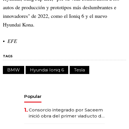
autos de producción y prototipos más deslumbrantes e
innovadores" de 2022, como el Ioniq 6 y el nuevo
Hyundai Kona.
EFE
TAGS
BMW
Hyundai Ioniq 6
Tesla
Popular
1.
Consorcio integrado por Saceem
inició obra del primer viaducto de
los Accesos Este a Montevideo;
inversión total asciende a US$ 54