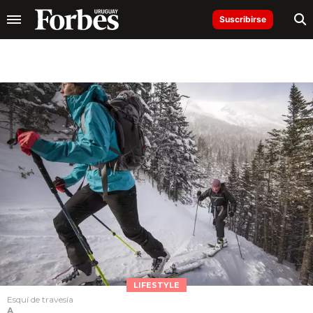
Suscribirse
LIFESTYLE
Esquí de travesía
A