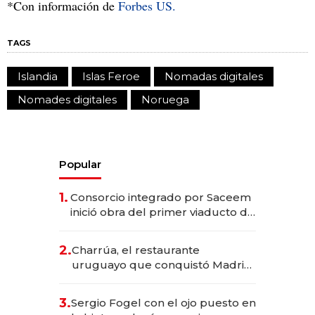
*Con información de
Forbes US.
TAGS
Islandia
Islas Feroe
Nomadas digitales
Nomades digitales
Noruega
Popular
1.
Consorcio integrado por Saceem
inició obra del primer viaducto de
los Accesos Este a Montevideo;
inversión total asciende a US$ 54
2.
Charrúa, el restaurante
millones
uruguayo que conquistó Madrid:
sirve 300 cubiertos diarios, agota
reservas con un mes de
3.
Sergio Fogel con el ojo puesto en
anticipación y prepara apertura