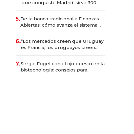
que conquistó Madrid: sirve 300
cubiertos diarios, agota reservas
con un mes de anticipación y
5.
De la banca tradicional a Finanzas
prepara apertura
Abiertas: cómo avanza el sistema
financiero uruguayo
6.
“Los mercados creen que Uruguay
es Francia; los uruguayos creen
que es el Congo”: la crítica del
presidente del BCU al
7.
Sergio Fogel con el ojo puesto en la
conservadurismo financiero
biotecnología: consejos para
emprendedores, oportunidades de
inversión y el rol de la IA