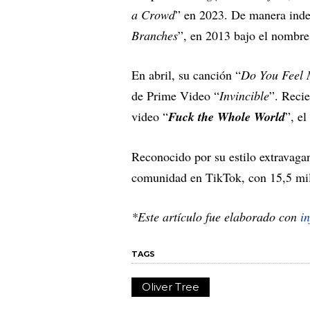
a Crowd
” en 2023. De manera inde
Branches
”, en 2013 bajo el nombre 
En abril, su canción “
Do You Feel
de Prime Video “
Invincible
”. Reci
video “
Fuck the Whole World
”, e
Reconocido por su estilo extravagan
comunidad en TikTok, con 15,5 mil
*Este artículo fue elaborado con
i
TAGS
Oliver Tree