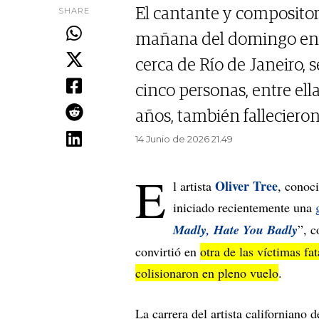
SHARE
El cantante y compositor 
mañana del domingo en u
cerca de Río de Janeiro,
cinco personas, entre ell
años, también fallecieron
14 Junio de 2026 21.49
E
Oliver Tree
l artista
, conoc
iniciado recientemente una
Madly, Hate You Badly
”, c
convirtió en
otra de las víctimas fa
colisionaron en pleno vuelo
.
La carrera del artista californiano 