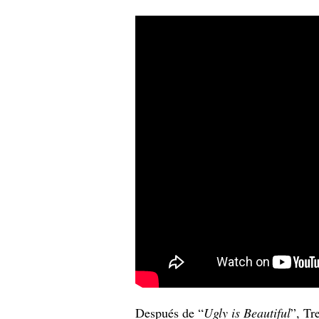
Después de “
Ugly is Beautiful
”, Tr