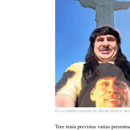
En un posteo reciente -en Rio de Janeiro- de
Tree tenía previstas varias presen