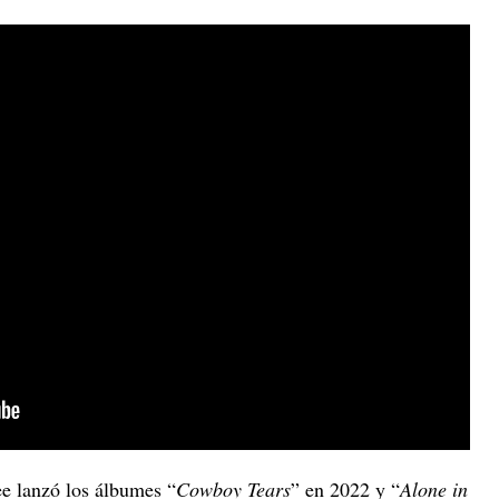
ee lanzó los álbumes “
Cowboy Tears
” en 2022 y “
Alone in