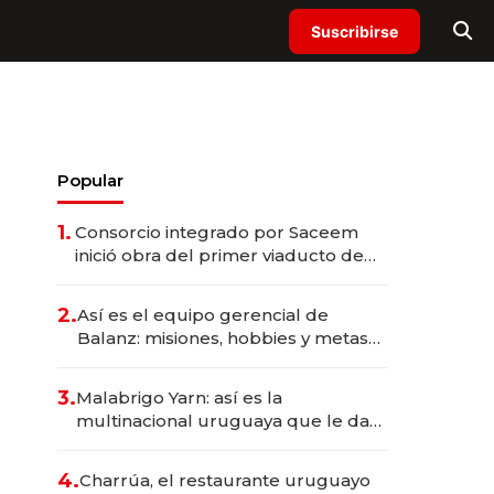
Suscribirse
Popular
1.
Consorcio integrado por Saceem
inició obra del primer viaducto de
los Accesos Este a Montevideo;
inversión total asciende a US$ 54
2.
Así es el equipo gerencial de
millones
Balanz: misiones, hobbies y metas
para este año
3.
Malabrigo Yarn: así es la
multinacional uruguaya que le da
de tejer al mundo
4.
Charrúa, el restaurante uruguayo