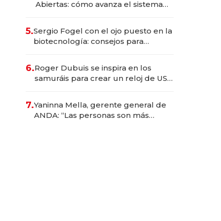
Abiertas: cómo avanza el sistema
financiero uruguayo
5.
Sergio Fogel con el ojo puesto en la
biotecnología: consejos para
emprendedores, oportunidades de
inversión y el rol de la IA
6.
Roger Dubuis se inspira en los
samuráis para crear un reloj de US$
384.000
7.
Yaninna Mella, gerente general de
ANDA: “Las personas son más
importantes que los problemas”