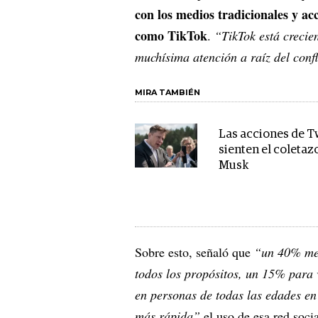
con los medios tradicionales y a
como TikTok
.
“TikTok está creci
muchísima atención a raíz del conf
MIRA TAMBIÉN
Las acciones de T
sienten el coletaz
Musk
Sobre esto, señaló que
“un 40% men
todos los propósitos, un 15% para 
en personas de todas las edades e
más rápida”
el uso de esa red socia