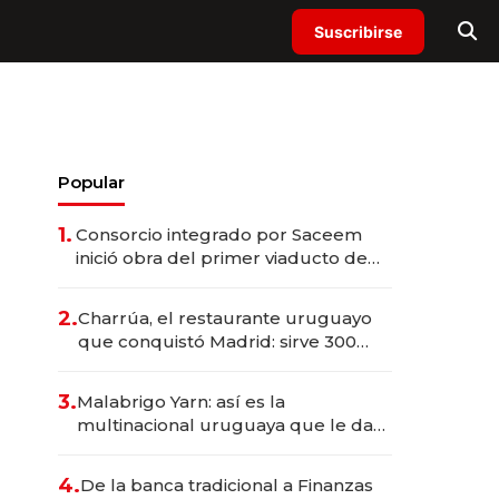
Suscribirse
Popular
1.
Consorcio integrado por Saceem
inició obra del primer viaducto de
los Accesos Este a Montevideo;
inversión total asciende a US$ 54
2.
Charrúa, el restaurante uruguayo
millones
que conquistó Madrid: sirve 300
cubiertos diarios, agota reservas
con un mes de anticipación y
3.
Malabrigo Yarn: así es la
prepara apertura
multinacional uruguaya que le da
de tejer al mundo
4.
De la banca tradicional a Finanzas