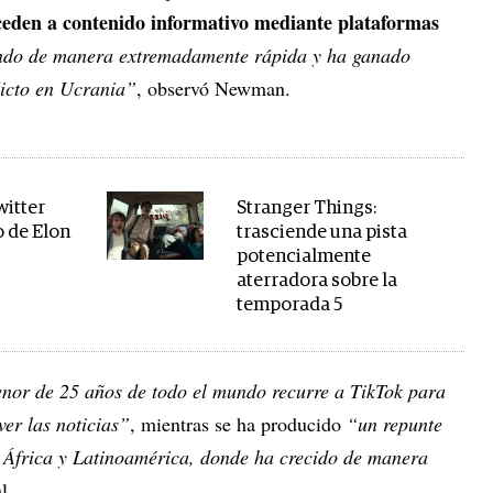
cceden a contenido informativo mediante plataformas
endo de manera extremadamente rápida y ha ganado
licto en Ucrania”
, observó Newman.
witter
Stranger Things:
o de Elon
trasciende una pista
potencialmente
aterradora sobre la
temporada 5
or de 25 años de todo el mundo recurre a TikTok para
ver las noticias”
, mientras se ha producido
“un repunte
n África y Latinoamérica, donde ha crecido de manera
l.