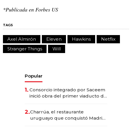
*Publicada en Forbes US
TAGS
Axel Almirón
Eleven
Hawkins
Netflix
Stranger Things
Will
Popular
1.
Consorcio integrado por Saceem
inició obra del primer viaducto de
los Accesos Este a Montevideo;
inversión total asciende a US$ 54
2.
Charrúa, el restaurante
millones
uruguayo que conquistó Madrid:
sirve 300 cubiertos diarios, agota
reservas con un mes de