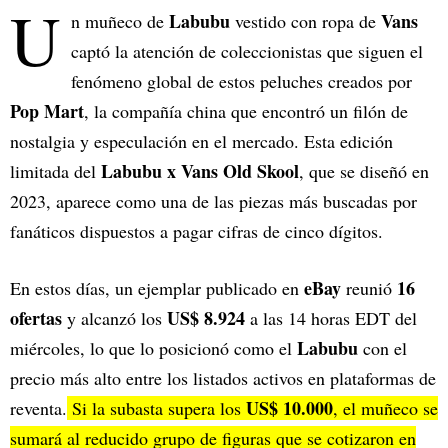
U
Labubu
Vans
n muñeco de
vestido con ropa de
captó la atención de coleccionistas que siguen el
fenómeno global de estos peluches creados por
Pop Mart
, la compañía china que encontró un filón de
nostalgia y especulación en el mercado. Esta edición
Labubu x Vans Old Skool
limitada del
, que se diseñó en
2023, aparece como una de las piezas más buscadas por
fanáticos dispuestos a pagar cifras de cinco dígitos.
eBay
16
En estos días, un ejemplar publicado en
reunió
ofertas
US$ 8.924
y alcanzó los
a las 14 horas EDT del
Labubu
miércoles, lo que lo posicionó como el
con el
precio más alto entre los listados activos en plataformas de
US$ 10.000
reventa.
Si la subasta supera los
, el muñeco se
sumará al reducido grupo de figuras que se cotizaron en