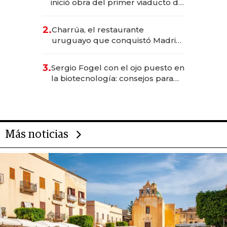
inició obra del primer viaducto de
los Accesos Este a Montevideo;
inversión total asciende a US$ 54
2.
Charrúa, el restaurante
millones
uruguayo que conquistó Madrid:
sirve 300 cubiertos diarios, agota
reservas con un mes de
3.
Sergio Fogel con el ojo puesto en
anticipación y prepara apertura
la biotecnología: consejos para
emprendedores, oportunidades
de inversión y el rol de la IA
Más noticias