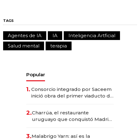
TAGS
Agentes de IA
IA
Inteligencia Artficial
Salud mental
terapia
Popular
1.
Consorcio integrado por Saceem
inició obra del primer viaducto de
los Accesos Este a Montevideo;
inversión total asciende a US$ 54
2.
Charrúa, el restaurante
millones
uruguayo que conquistó Madrid:
sirve 300 cubiertos diarios, agota
reservas con un mes de
3.
Malabrigo Yarn: así es la
anticipación y prepara apertura