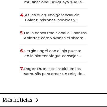
multinacional uruguaya que le
da de tejer al mundo
4.
Así es el equipo gerencial de
Balanz: misiones, hobbies y
metas para este año
5.
De la banca tradicional a Finanzas
Abiertas: cómo avanza el sistema
financiero uruguayo
6.
Sergio Fogel con el ojo puesto
en la biotecnología: consejos
para emprendedores,
oportunidades de inversión y el
7.
Roger Dubuis se inspira en los
rol de la IA
samuráis para crear un reloj de
US$ 384.000
Más noticias