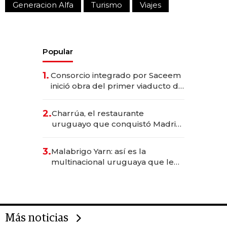
Generacion Alfa
Turismo
Viajes
Popular
1.
Consorcio integrado por Saceem
inició obra del primer viaducto de
los Accesos Este a Montevideo;
inversión total asciende a US$ 54
2.
Charrúa, el restaurante
millones
uruguayo que conquistó Madrid:
sirve 300 cubiertos diarios, agota
reservas con un mes de
3.
Malabrigo Yarn: así es la
anticipación y prepara apertura
multinacional uruguaya que le
da de tejer al mundo
Más noticias