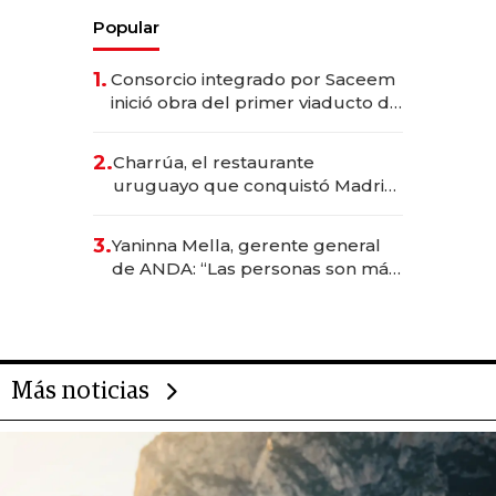
Popular
1.
Consorcio integrado por Saceem
inició obra del primer viaducto de
los Accesos Este a Montevideo;
inversión total asciende a US$ 54
2.
Charrúa, el restaurante
millones
uruguayo que conquistó Madrid:
sirve 300 cubiertos diarios, agota
reservas con un mes de
3.
Yaninna Mella, gerente general
anticipación y prepara apertura
de ANDA: “Las personas son más
importantes que los problemas”
Más noticias