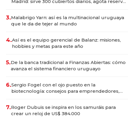
Madrid: sirve 300 cubiertos diarios, agota reservas
con un mes de anticipación y prepara apertura
3.
Malabrigo Yarn: así es la multinacional uruguaya
que le da de tejer al mundo
4.
Así es el equipo gerencial de Balanz: misiones,
hobbies y metas para este año
5.
De la banca tradicional a Finanzas Abiertas: cómo
avanza el sistema financiero uruguayo
6.
Sergio Fogel con el ojo puesto en la
biotecnología: consejos para emprendedores,
oportunidades de inversión y el rol de la IA
7.
Roger Dubuis se inspira en los samuráis para
crear un reloj de US$ 384.000