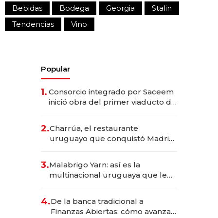
Bebidas
Bodega
Georgia
Stalin
Tendencias
Vino
Popular
1.
Consorcio integrado por Saceem
inició obra del primer viaducto de
los Accesos Este a Montevideo;
inversión total asciende a US$ 54
2.
Charrúa, el restaurante
millones
uruguayo que conquistó Madrid:
sirve 300 cubiertos diarios, agota
reservas con un mes de
3.
Malabrigo Yarn: así es la
anticipación y prepara apertura
multinacional uruguaya que le
da de tejer al mundo
4.
De la banca tradicional a
Finanzas Abiertas: cómo avanza