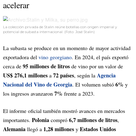
acelerar
La colección privada de Stalin reúne botellas con origen imperial y
potencial de subasta internacional. (Foto: José Stalin)
La subasta se produce en un momento de mayor actividad
exportadora del
vino georgiano
. En 2024, el país exportó
95 millones de litros
cerca de
de vino por un valor de
US$ 276,1 millones
72 países
Agencia
a
, según la
Nacional del Vino de Georgia
6%
. El volumen subió
y
7%
los ingresos avanzaron
frente a 2023.
El informe oficial también mostró avances en mercados
Polonia
6,7 millones de litros
importantes.
compró
,
Alemania
1,28 millones
Estados Unidos
llegó a
y