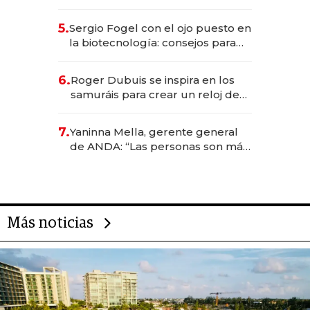
el sistema financiero uruguayo
5.
Sergio Fogel con el ojo puesto en
la biotecnología: consejos para
emprendedores, oportunidades
de inversión y el rol de la IA
6.
Roger Dubuis se inspira en los
samuráis para crear un reloj de
US$ 384.000
7.
Yaninna Mella, gerente general
de ANDA: “Las personas son más
importantes que los problemas”
Más noticias