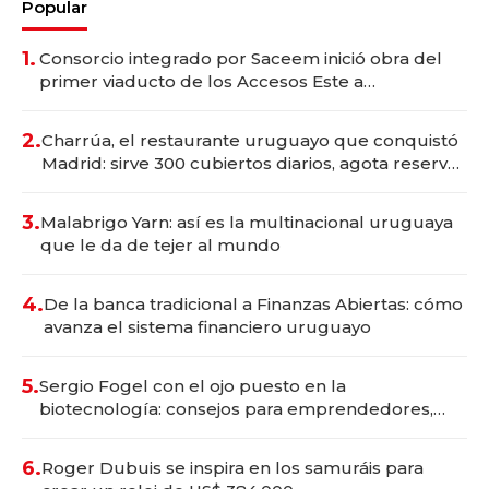
Popular
1.
Consorcio integrado por Saceem inició obra del
primer viaducto de los Accesos Este a
Montevideo; inversión total asciende a US$ 54
millones
2.
Charrúa, el restaurante uruguayo que conquistó
Madrid: sirve 300 cubiertos diarios, agota reservas
con un mes de anticipación y prepara apertura
3.
Malabrigo Yarn: así es la multinacional uruguaya
que le da de tejer al mundo
4.
De la banca tradicional a Finanzas Abiertas: cómo
avanza el sistema financiero uruguayo
5.
Sergio Fogel con el ojo puesto en la
biotecnología: consejos para emprendedores,
oportunidades de inversión y el rol de la IA
6.
Roger Dubuis se inspira en los samuráis para