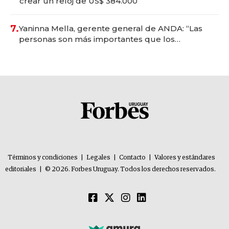
crear un reloj de US$ 384.000
7.
Yaninna Mella, gerente general de ANDA: “Las
personas son más importantes que los
problemas”
Términos y condiciones
|
Legales
|
Contacto
|
Valores y estándares
editoriales
|
© 2026. Forbes Uruguay. Todos los derechos reservados.