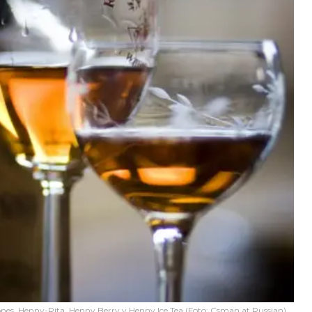
iones, Henny-Rita, Henny Berry y Henny Ice Tea (Foto: Csman at Russian)