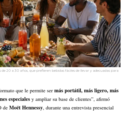
de 20 a 30 años, que prefieren bebidas fáciles de llevar y adecuadas para
más portátil, más ligero, más
ormato que le permite ser
nes especiales
y ampliar su base de clientes”, afirmó
Moët Hennessy
O de
, durante una entrevista presencial