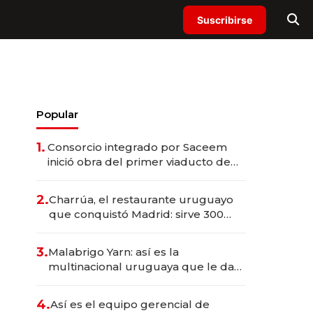
Suscribirse
Popular
1.
Consorcio integrado por Saceem
inició obra del primer viaducto de
los Accesos Este a Montevideo;
inversión total asciende a US$ 54
2.
Charrúa, el restaurante uruguayo
millones
que conquistó Madrid: sirve 300
cubiertos diarios, agota reservas
con un mes de anticipación y
3.
Malabrigo Yarn: así es la
prepara apertura
multinacional uruguaya que le da
de tejer al mundo
4.
Así es el equipo gerencial de