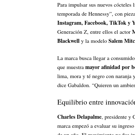
Para impulsar sus nuevos cócteles 
temporada de Hennessy”, con piezas
Instagram, Facebook, TikTok y 
M
Generación Z, entre ellos el actor
Blackwell
Salem Mitc
y la modelo
La marca busca llegar a consumidor
mayor afinidad por b
que muestra
lima, mora y té negro con naranja y
dice Gabaldon. “Quieren un ambient
Equilibrio entre innovació
Charles Delapalme
, presidente y
marca empezó a evaluar su ingreso 
de un año. El movimiento no fue i