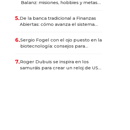
Balanz: misiones, hobbies y metas
para este año
5.
De la banca tradicional a Finanzas
Abiertas: cómo avanza el sistema
financiero uruguayo
6.
Sergio Fogel con el ojo puesto en la
biotecnología: consejos para
emprendedores, oportunidades de
inversión y el rol de la IA
7.
Roger Dubuis se inspira en los
samuráis para crear un reloj de US$
384.000