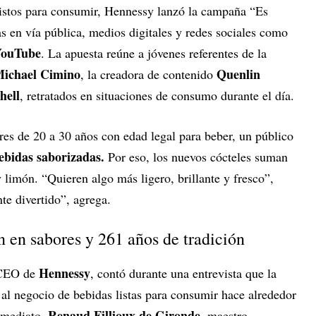
listos para consumir, Hennessy lanzó la campaña “Es
 en vía pública, medios digitales y redes sociales como
YouTube
. La apuesta reúne a jóvenes referentes de la
ichael Cimino
Quenlin
, la creadora de contenido
hell
, retratados en situaciones de consumo durante el día.
es de 20 a 30 años con edad legal para beber, un público
ebidas saborizadas.
Por eso, los nuevos cócteles suman
 limón. “Quieren algo más ligero, brillante y fresco”,
e divertido”, agrega.
n en sabores y 261 años de tradición
Hennessy
 CEO de
, contó durante una entrevista que la
al negocio de bebidas listas para consumir hace alrededor
Renaud Fillioux de Gironde
nmediato.
, maestro