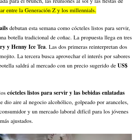
da para el brunch, las reuniones al sol y las fiestas de
r entre la Generación Z y los millennials.
ails
debutan esta semana como cócteles listos para servir,
na botella tradicional de coñac. La propuesta llega en tres
ry y Henny Ice Tea
. Las dos primeras reinterpretan dos
 mojito. La tercera busca aprovechar el interés por sabores
US$
otella saldrá al mercado con un precio sugerido de
cócteles listos para servir y las bebidas enlatadas
 los
ue dio aire al negocio alcohólico, golpeado por aranceles,
 consumidor y un mercado laboral difícil para los jóvenes
 más ajustados.