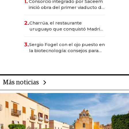
1.
Consorcio integrado por Saceem
inició obra del primer viaducto de
los Accesos Este a Montevideo;
inversión total asciende a US$ 54
2.
Charrúa, el restaurante
millones
uruguayo que conquistó Madrid:
sirve 300 cubiertos diarios, agota
reservas con un mes de
3.
Sergio Fogel con el ojo puesto en
anticipación y prepara apertura
la biotecnología: consejos para
emprendedores, oportunidades
de inversión y el rol de la IA
Más noticias