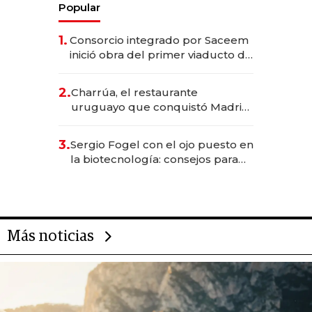
Popular
1.
Consorcio integrado por Saceem
inició obra del primer viaducto de
los Accesos Este a Montevideo;
inversión total asciende a US$ 54
2.
Charrúa, el restaurante
millones
uruguayo que conquistó Madrid:
sirve 300 cubiertos diarios, agota
reservas con un mes de
3.
Sergio Fogel con el ojo puesto en
anticipación y prepara apertura
la biotecnología: consejos para
emprendedores, oportunidades
de inversión y el rol de la IA
Más noticias