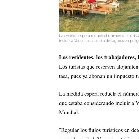
La medida espera reducir el número de turist
incluir a Venecia en la lista de lugares en pe
Los residentes, los trabajadores,
Los turistas que reserven alojamien
tasa, pues ya abonan un impuesto tu
La medida espera reducir el número
que estaba considerando incluir a V
Mundial.
"Regular los flujos turísticos en de
cerrar la ciudad. Venecia estará si