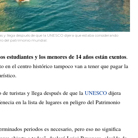
as y llega después de que la UNESCO dijera que estaba considerando
ligro del patrimonio mundial.
 los estudiantes y los menores de 14 años están exentos
.
to en el centro histórico tampoco van a tener que pagar la
rístico.
 de turistas y llega después de que la
UNESCO
dijera
enecia en la lista de lugares en peligro del Patrimonio
terminados periodos es necesario, pero eso no significa
empre abierta a todos", declaró Luigi Brugnaro, alcalde de