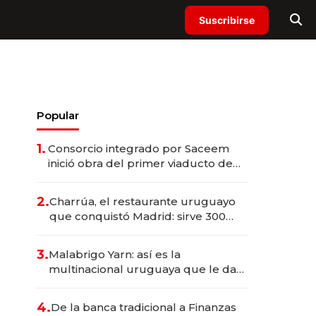
Suscribirse
Popular
1.
Consorcio integrado por Saceem
inició obra del primer viaducto de
los Accesos Este a Montevideo;
inversión total asciende a US$ 54
2.
Charrúa, el restaurante uruguayo
millones
que conquistó Madrid: sirve 300
cubiertos diarios, agota reservas
con un mes de anticipación y
3.
Malabrigo Yarn: así es la
prepara apertura
multinacional uruguaya que le da
de tejer al mundo
4.
De la banca tradicional a Finanzas