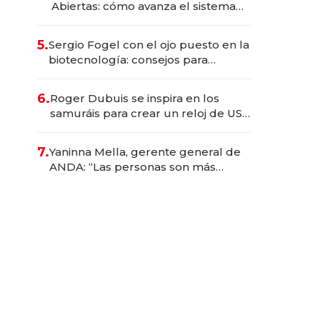
Abiertas: cómo avanza el sistema
financiero uruguayo
5.
Sergio Fogel con el ojo puesto en la
biotecnología: consejos para
emprendedores, oportunidades de
inversión y el rol de la IA
6.
Roger Dubuis se inspira en los
samuráis para crear un reloj de US$
384.000
7.
Yaninna Mella, gerente general de
ANDA: “Las personas son más
importantes que los problemas”