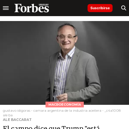
Suscribirse
MACROECONOMÍA
gustavo idigoras - camara argentina de la industria aceitera - _c4a1008
ale ba
ALE BACCARAT