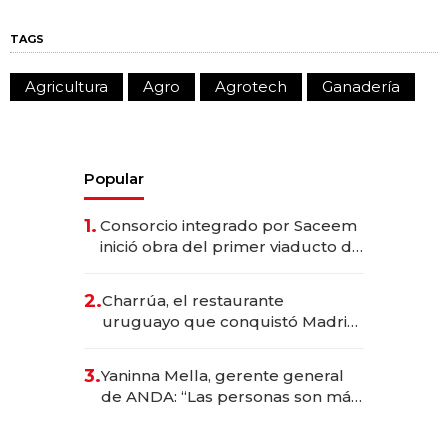
TAGS
Agricultura
Agro
Agrotech
Ganadería
Popular
1.
Consorcio integrado por Saceem
inició obra del primer viaducto de
los Accesos Este a Montevideo;
inversión total asciende a US$ 54
2.
Charrúa, el restaurante
millones
uruguayo que conquistó Madrid:
sirve 300 cubiertos diarios, agota
reservas con un mes de
3.
Yaninna Mella, gerente general
anticipación y prepara apertura
de ANDA: “Las personas son más
importantes que los problemas”