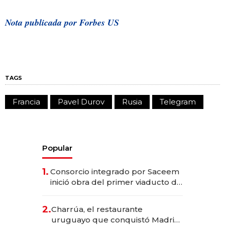
Nota publicada por Forbes US
TAGS
Francia
Pavel Durov
Rusia
Telegram
Popular
1.
Consorcio integrado por Saceem
inició obra del primer viaducto de
los Accesos Este a Montevideo;
inversión total asciende a US$ 54
2.
Charrúa, el restaurante
millones
uruguayo que conquistó Madrid: