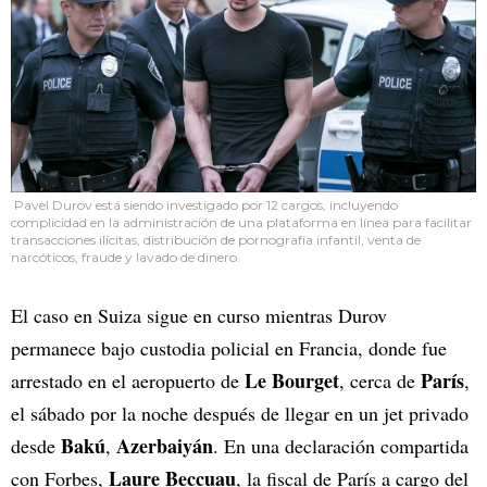
Pavel Durov está siendo investigado por 12 cargos, incluyendo
complicidad en la administración de una plataforma en línea para facilitar
transacciones ilícitas, distribución de pornografía infantil, venta de
narcóticos, fraude y lavado de dinero.
El caso en Suiza sigue en curso mientras Durov
permanece bajo custodia policial en Francia, donde fue
Le Bourget
París
arrestado en el aeropuerto de
, cerca de
,
el sábado por la noche después de llegar en un jet privado
Bakú
Azerbaiyán
desde
,
. En una declaración compartida
Laure Beccuau
con Forbes,
, la fiscal de París a cargo del