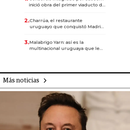
inició obra del primer viaducto de
los Accesos Este a Montevideo;
inversión total asciende a US$ 54
2.
Charrúa, el restaurante
millones
uruguayo que conquistó Madrid:
sirve 300 cubiertos diarios, agota
reservas con un mes de
3.
Malabrigo Yarn: así es la
anticipación y prepara apertura
multinacional uruguaya que le
da de tejer al mundo
Más noticias