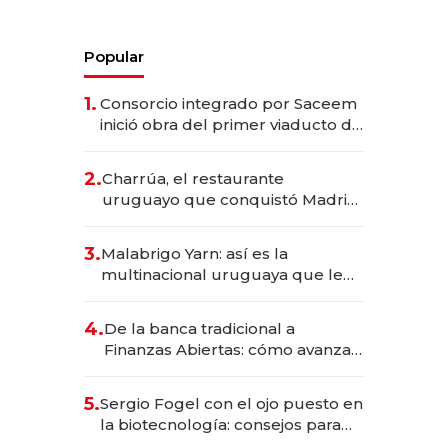
Popular
1.
Consorcio integrado por Saceem
inició obra del primer viaducto de
los Accesos Este a Montevideo;
inversión total asciende a US$ 54
2.
Charrúa, el restaurante
millones
uruguayo que conquistó Madrid:
sirve 300 cubiertos diarios, agota
reservas con un mes de
3.
Malabrigo Yarn: así es la
anticipación y prepara apertura
multinacional uruguaya que le
da de tejer al mundo
4.
De la banca tradicional a
Finanzas Abiertas: cómo avanza
el sistema financiero uruguayo
5.
Sergio Fogel con el ojo puesto en
la biotecnología: consejos para
emprendedores, oportunidades