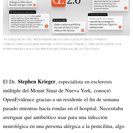
Al basarse en los "estándares de oro del conocimiento médico",
OpenEvidence puede extraer información fiable y relevante sobre una
enfermedad rara o los efectos secundarios de un fármaco.
Stephen Krieger
El Dr.
, especialista en esclerosis
múltiple del Mount Sinai de Nueva York, conoció
OpenEvidence gracias a un residente el fin de semana
pasado mientras hacía rondas en el hospital. Necesitaba
averiguar qué antibiótico usar para una infección
neurológica en una persona alérgica a la penicilina, algo