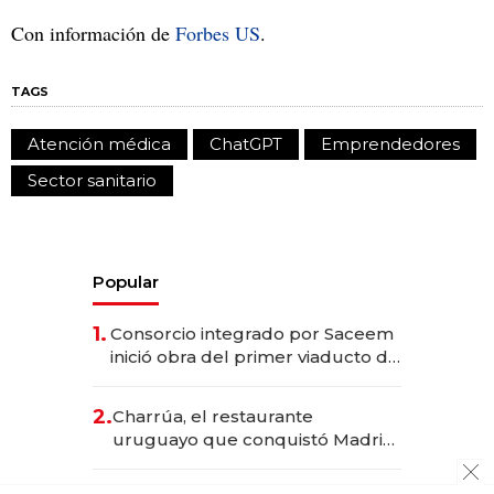
Con información de
Forbes US
.
TAGS
Atención médica
ChatGPT
Emprendedores
Sector sanitario
Popular
1.
Consorcio integrado por Saceem
inició obra del primer viaducto de
los Accesos Este a Montevideo;
inversión total asciende a US$ 54
2.
Charrúa, el restaurante
millones
uruguayo que conquistó Madrid:
sirve 300 cubiertos diarios, agota
reservas con un mes de