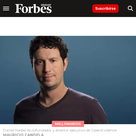
Suscribirse
MILLONARIOS
Daniel Nadler es cofundador y director ejecutivo de OpenEvidence.
MAURICIO CANDELA