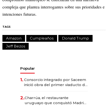
compleja que plantea interrogantes sobre sus prioridades e
intenciones futuras.
TAGS
Amazon
Cumpleaños
Donald Trump
Jeff Bezos
Popular
1.
Consorcio integrado por Saceem
inició obra del primer viaducto de
los Accesos Este a Montevideo;
inversión total asciende a US$ 54
2.
Charrúa, el restaurante
millones
uruguayo que conquistó Madrid:
sirve 300 cubiertos diarios, agota