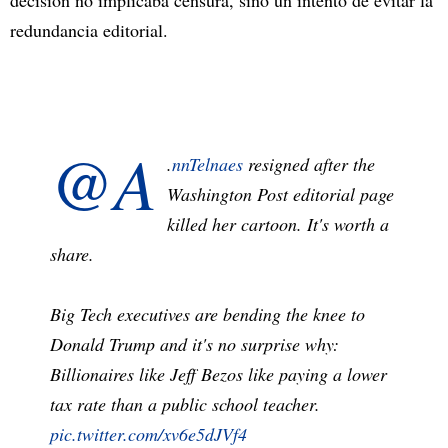
decisión no implicaba censura, sino un intento de evitar la
redundancia editorial.
@A
.
nnTelnaes
resigned after the
Washington Post editorial page
killed her cartoon. It's worth a
share.
Big Tech executives are bending the knee to
Donald Trump and it's no surprise why:
Billionaires like Jeff Bezos like paying a lower
tax rate than a public school teacher.
pic.twitter.com/xv6e5dJVf4