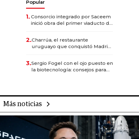
Popular
1.
Consorcio integrado por Saceem
inició obra del primer viaducto de
los Accesos Este a Montevideo;
inversión total asciende a US$ 54
2.
Charrúa, el restaurante
millones
uruguayo que conquistó Madrid:
sirve 300 cubiertos diarios, agota
reservas con un mes de
3.
Sergio Fogel con el ojo puesto en
anticipación y prepara apertura
la biotecnología: consejos para
emprendedores, oportunidades
de inversión y el rol de la IA
Más noticias