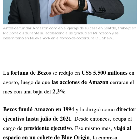
Antes de fundar Amazon.com en el garaje de su casa en Seattle, trabajó en
McDonald's durante su adolescencia, se graduó en Princeton y se
desempeñó en Nueva York en el fondo de cobertura DE Shaw..
fortuna de Bezos
US$ 5.500 millones
La
se redujo en
en
las acciones de Amazon
agosto, luego de que
cerraran el
2,3%
mes con una baja del
.
Bezos fundó Amazon en 1994
director
y la dirigió como
ejecutivo hasta julio de 2021
. Desde entonces, ocupa el
presidente ejecutivo
viajó al
cargo de
. Ese mismo mes,
espacio en un cohete de Blue Origin
, la empresa