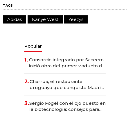
TAGS
Adidas
Kanye West
Yeezys
Popular
1.
Consorcio integrado por Saceem
inició obra del primer viaducto de
los Accesos Este a Montevideo;
inversión total asciende a US$ 54
2.
Charrúa, el restaurante
millones
uruguayo que conquistó Madrid:
sirve 300 cubiertos diarios, agota
reservas con un mes de
3.
Sergio Fogel con el ojo puesto en
anticipación y prepara apertura
la biotecnología: consejos para
emprendedores, oportunidades
de inversión y el rol de la IA