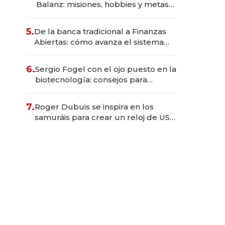
Balanz: misiones, hobbies y metas
para este año
5.
De la banca tradicional a Finanzas
Abiertas: cómo avanza el sistema
financiero uruguayo
6.
Sergio Fogel con el ojo puesto en la
biotecnología: consejos para
emprendedores, oportunidades de
inversión y el rol de la IA
7.
Roger Dubuis se inspira en los
samuráis para crear un reloj de US$
384.000