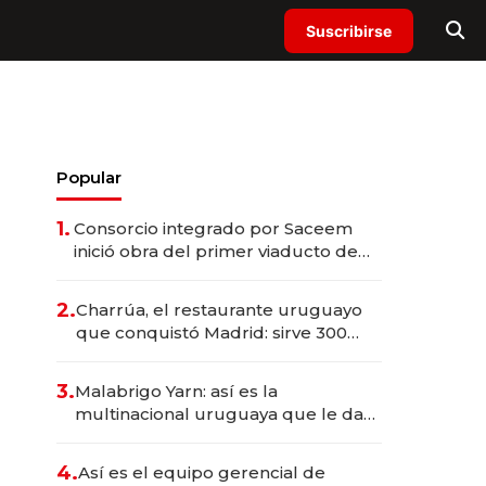
Suscribirse
Popular
1.
Consorcio integrado por Saceem
inició obra del primer viaducto de
los Accesos Este a Montevideo;
inversión total asciende a US$ 54
2.
Charrúa, el restaurante uruguayo
millones
que conquistó Madrid: sirve 300
cubiertos diarios, agota reservas
con un mes de anticipación y
3.
Malabrigo Yarn: así es la
prepara apertura
multinacional uruguaya que le da
de tejer al mundo
4.
Así es el equipo gerencial de