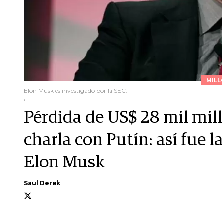
MILL
Elon Musk es investigado por la SEC.
.
Pérdida de US$ 28 mil mill
charla con Putín: así fue 
Elon Musk
Saul Derek