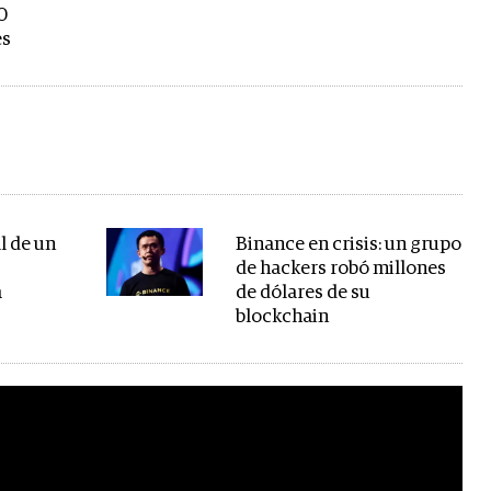
0
es
il de un
Binance en crisis: un grupo
de hackers robó millones
a
de dólares de su
blockchain