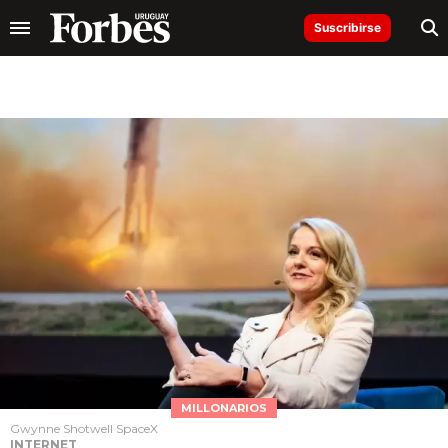
Suscribirse
MILLONARIOS
Gwynne Shotwell SpaceX
INTERNET