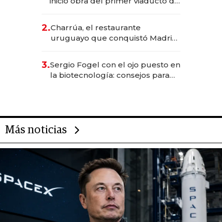
inició obra del primer viaducto de
los Accesos Este a Montevideo;
inversión total asciende a US$ 54
2.
Charrúa, el restaurante
millones
uruguayo que conquistó Madrid:
sirve 300 cubiertos diarios, agota
reservas con un mes de
3.
Sergio Fogel con el ojo puesto en
anticipación y prepara apertura
la biotecnología: consejos para
emprendedores, oportunidades
de inversión y el rol de la IA
Más noticias