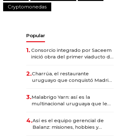
Cryptomonedas
Popular
1.
Consorcio integrado por Saceem
inició obra del primer viaducto de
los Accesos Este a Montevideo;
inversión total asciende a US$ 54
2.
Charrúa, el restaurante
millones
uruguayo que conquistó Madrid:
sirve 300 cubiertos diarios, agota
reservas con un mes de
3.
Malabrigo Yarn: así es la
anticipación y prepara apertura
multinacional uruguaya que le
da de tejer al mundo
4.
Así es el equipo gerencial de
Balanz: misiones, hobbies y
metas para este año