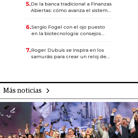
5.
De la banca tradicional a Finanzas
Abiertas: cómo avanza el sistema
financiero uruguayo
6.
Sergio Fogel con el ojo puesto
en la biotecnología: consejos
para emprendedores,
oportunidades de inversión y el
7.
Roger Dubuis se inspira en los
rol de la IA
samuráis para crear un reloj de
US$ 384.000
Más noticias