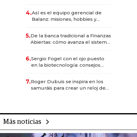
da de tejer al mundo
4.
Así es el equipo gerencial de
Balanz: misiones, hobbies y
metas para este año
5.
De la banca tradicional a Finanzas
Abiertas: cómo avanza el sistema
financiero uruguayo
6.
Sergio Fogel con el ojo puesto
en la biotecnología: consejos
para emprendedores,
oportunidades de inversión y el
7.
Roger Dubuis se inspira en los
rol de la IA
samuráis para crear un reloj de
US$ 384.000
Más noticias