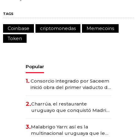
TAGS
Coinbase
criptomonedas
Memecoins
Token
Popular
1.
Consorcio integrado por Saceem
inició obra del primer viaducto de
los Accesos Este a Montevideo;
inversión total asciende a US$ 54
2.
Charrúa, el restaurante
millones
uruguayo que conquistó Madrid:
sirve 300 cubiertos diarios, agota
reservas con un mes de
3.
Malabrigo Yarn: así es la
anticipación y prepara apertura
multinacional uruguaya que le