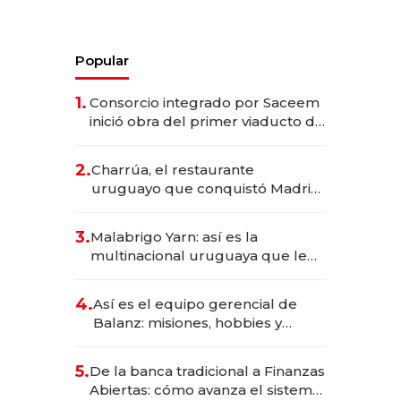
Popular
1.
Consorcio integrado por Saceem
inició obra del primer viaducto de
los Accesos Este a Montevideo;
inversión total asciende a US$ 54
2.
Charrúa, el restaurante
millones
uruguayo que conquistó Madrid:
sirve 300 cubiertos diarios, agota
reservas con un mes de
3.
Malabrigo Yarn: así es la
anticipación y prepara apertura
multinacional uruguaya que le
da de tejer al mundo
4.
Así es el equipo gerencial de
Balanz: misiones, hobbies y
metas para este año
5.
De la banca tradicional a Finanzas
Abiertas: cómo avanza el sistema