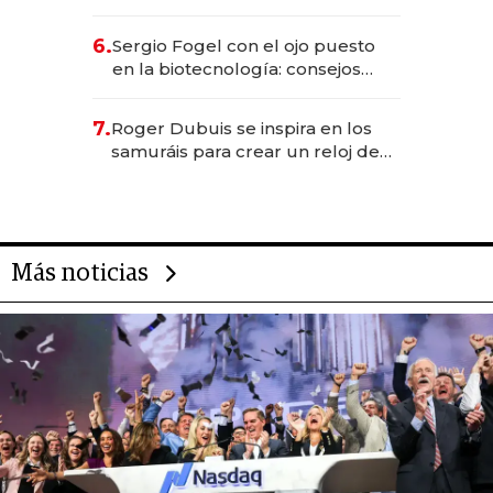
financiero uruguayo
6.
Sergio Fogel con el ojo puesto
en la biotecnología: consejos
para emprendedores,
oportunidades de inversión y el
7.
Roger Dubuis se inspira en los
rol de la IA
samuráis para crear un reloj de
US$ 384.000
Más noticias