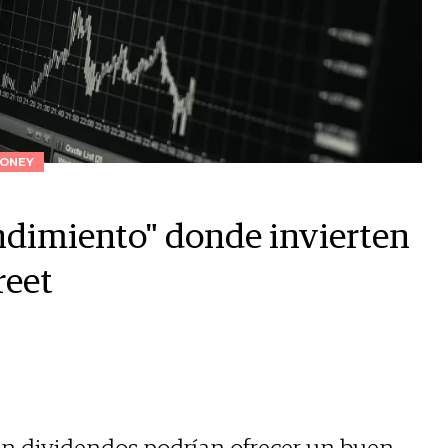
ONEY
endimiento" donde invierten
reet