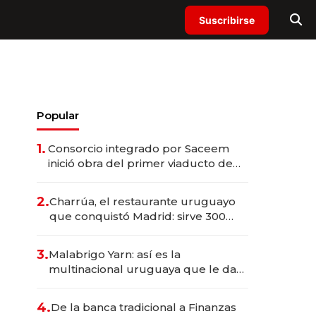
Suscribirse
Popular
1.
Consorcio integrado por Saceem
inició obra del primer viaducto de
los Accesos Este a Montevideo;
inversión total asciende a US$ 54
2.
Charrúa, el restaurante uruguayo
millones
que conquistó Madrid: sirve 300
cubiertos diarios, agota reservas
con un mes de anticipación y
3.
Malabrigo Yarn: así es la
prepara apertura
multinacional uruguaya que le da
de tejer al mundo
4.
De la banca tradicional a Finanzas