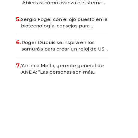
Abiertas: cómo avanza el sistema
financiero uruguayo
5.
Sergio Fogel con el ojo puesto en la
biotecnología: consejos para
emprendedores, oportunidades de
inversión y el rol de la IA
6.
Roger Dubuis se inspira en los
samuráis para crear un reloj de US$
384.000
7.
Yaninna Mella, gerente general de
ANDA: “Las personas son más
importantes que los problemas”