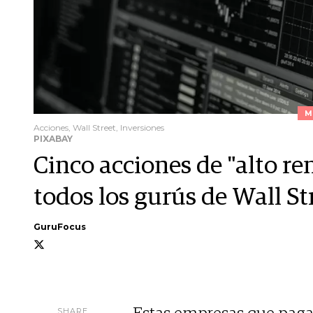
M
Acciones, Wall Street, Inversiones
PIXABAY
Cinco acciones de "alto r
todos los gurús de Wall St
GuruFocus
SHARE