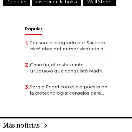
Cedears
invertir en la bolsa
Wall Street
Popular
1.
Consorcio integrado por Saceem
inició obra del primer viaducto de
los Accesos Este a Montevideo;
inversión total asciende a US$ 54
2.
Charrúa, el restaurante
millones
uruguayo que conquistó Madrid:
sirve 300 cubiertos diarios, agota
reservas con un mes de
3.
Sergio Fogel con el ojo puesto en
anticipación y prepara apertura
la biotecnología: consejos para
emprendedores, oportunidades
de inversión y el rol de la IA
Más noticias